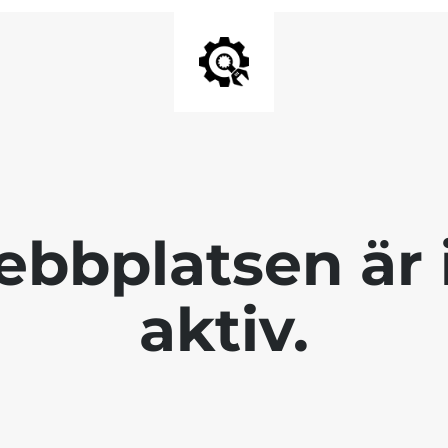
bbplatsen är 
aktiv.
----------